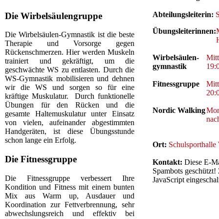
Abteilungsleiterin:
Die Wirbelsäulengruppe
Übungsleiterinnen:
Die Wirbelsäulen-Gymnastik ist die beste
Therapie und Vorsorge gegen
Rückenschmerzen. Hier werden Muskeln
Wirbelsäulen-
Mit
trainiert und gekräftigt, um die
gymnastik
19:
geschwächte WS zu entlasten. Durch die
WS-Gymnastik mobilisieren und dehnen
Fitnessgruppe
Mit
wir die WS und sorgen so für eine
20:
kräftige Muskulatur. Durch funktionelle
Übungen für den Rücken und die
Nordic Walking
Mon
gesamte Haltemuskulatur unter Einsatz
nac
von vielen, aufeinander abgestimmten
Handgeräten, ist diese Übungsstunde
schon lange ein Erfolg.
Ort:
Schulsporthalle
Die Fitnessgruppe
Kontakt:
Diese E-Ma
Spambots geschützt!
Die Fitnessgruppe verbessert Ihre
JavaScript eingeschalt
Kondition und Fitness mit einem bunten
Mix aus Warm up, Ausdauer und
Koordination zur Fettverbrennung, sehr
abwechslungsreich und effektiv bei