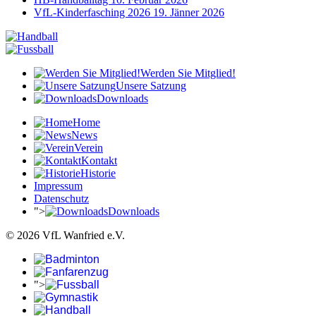
VfL-Kinderfasching 2026
19. Jänner 2026
Werden Sie Mitglied!
Unsere Satzung
Downloads
Home
News
Verein
Kontakt
Historie
Impressum
Datenschutz
">
Downloads
© 2026 VfL Wanfried e.V.
">