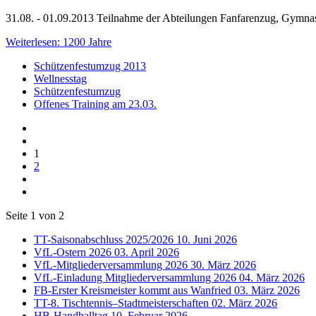
31.08. - 01.09.2013 Teilnahme der Abteilungen Fanfarenzug, Gymnas
Weiterlesen: 1200 Jahre
Schützenfestumzug 2013
Wellnesstag
Schützenfestumzug
Offenes Training am 23.03.
1
2
Seite 1 von 2
TT-Saisonabschluss 2025/2026
10. Juni 2026
VfL-Ostern 2026
03. April 2026
VfL-Mitgliederversammlung 2026
30. März 2026
VfL-Einladung Mitgliederversammlung 2026
04. März 2026
FB-Erster Kreismeister kommt aus Wanfried
03. März 2026
TT-8. Tischtennis–Stadtmeisterschaften
02. März 2026
HB-Handballtag
10. Februar 2026