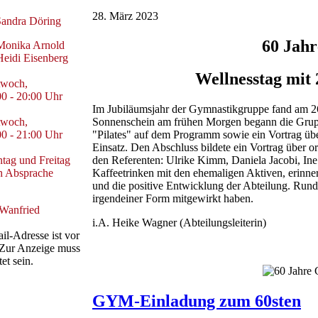
28. März 2023
Sandra Döring
60 Jah
Monika Arnold
Heidi Eisenberg
Wellnesstag mit 
twoch,
00 - 20:00 Uhr
Im Jubiläumsjahr der Gymnastikgruppe fand am 26.
twoch,
Sonnenschein am frühen Morgen begann die Grupp
00 - 21:00 Uhr
"Pilates" auf dem Programm sowie ein Vortrag ü
Einsatz. Den Abschluss bildete ein Vortrag über 
tag und Freitag
den Referenten: Ulrike Kimm, Daniela Jacobi, In
h Absprache
Kaffeetrinken mit den ehemaligen Aktiven, erinne
und die positive Entwicklung der Abteilung. Rund
irgendeiner Form mitgewirkt haben.
 Wanfried
i.A. Heike Wagner (Abteilungsleiterin)
il-Adresse ist vor
 Zur Anzeige muss
et sein.
GYM-Einladung zum 60sten