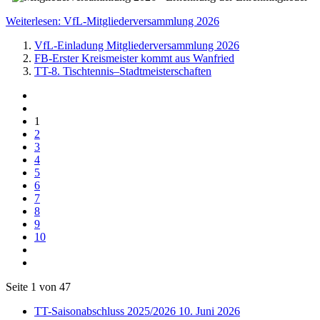
Weiterlesen: VfL-Mitgliederversammlung 2026
VfL-Einladung Mitgliederversammlung 2026
FB-Erster Kreismeister kommt aus Wanfried
TT-8. Tischtennis–Stadtmeisterschaften
1
2
3
4
5
6
7
8
9
10
Seite 1 von 47
TT-Saisonabschluss 2025/2026
10. Juni 2026