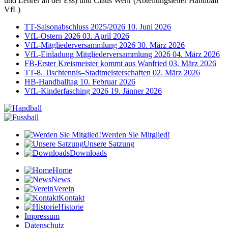
und Lehrer an der Ess) und Claus Wehr (Abteilungsleiter Handball
VfL)
TT-Saisonabschluss 2025/2026
10. Juni 2026
VfL-Ostern 2026
03. April 2026
VfL-Mitgliederversammlung 2026
30. März 2026
VfL-Einladung Mitgliederversammlung 2026
04. März 2026
FB-Erster Kreismeister kommt aus Wanfried
03. März 2026
TT-8. Tischtennis–Stadtmeisterschaften
02. März 2026
HB-Handballtag
10. Februar 2026
VfL-Kinderfasching 2026
19. Jänner 2026
Werden Sie Mitglied!
Unsere Satzung
Downloads
Home
News
Verein
Kontakt
Historie
Impressum
Datenschutz